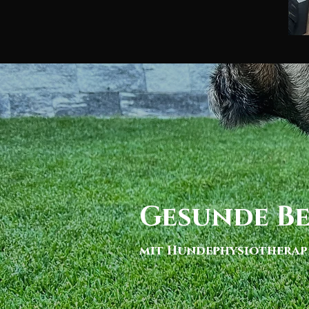
Gesunde B
mit Hundephysiotherap