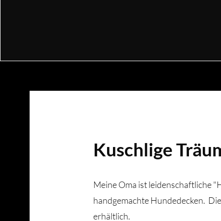
Kuschlige Träu
Meine Oma ist leidenschaftliche "
handgemachte Hundedecken. Dies
erhältlich.