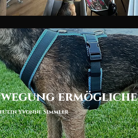
ewegung ermöglich
eutin Yvonne Simmler