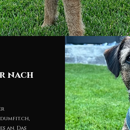
rr nach
er
dumfit.ch,
es an. Das